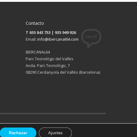
Contacto
T 655 843 753 | 935 949 926
Email:
info@ibercanal64.com
IBERCANAL64
Parc Tecnològic del Vallès
Avda. Parc Tecnològic, 7
08290 Cerdanyola del Vallès (Barcelona)
viso legal
Política de privacidad
Política de cookies
Rechazar
Ajustes