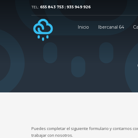
TEL:
655 843 753
|
935 949 926
Inicio
Ibercanal 64
Ca
Puedes completar el siguiente formulario y contarnos co
trabajar con nosotros.