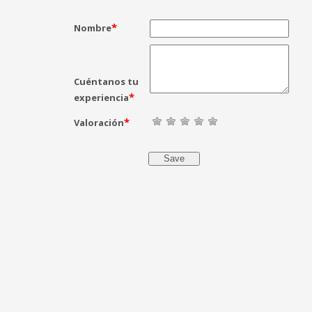
alitat, serietat i
Contacte con Ibercanal64 gracias a un conocido y 
un éxito. Profesionales desde el minuto 1.
*
Nombre
Victor
Cuéntanos tu
*
experiencia
*
Valoración